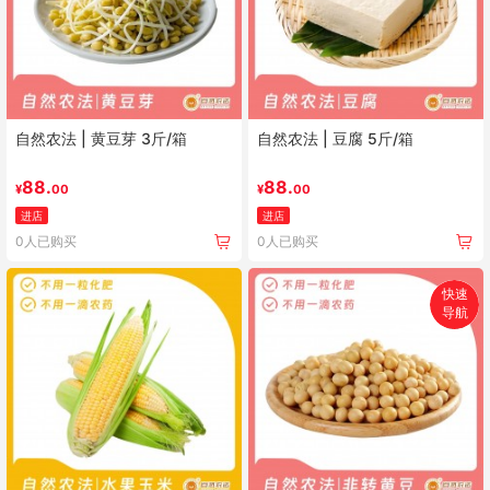
自然农法 | 黄豆芽 3斤/箱
自然农法 | 豆腐 5斤/箱
88.
88.
¥
00
¥
00
进店
进店
0人已购买
0人已购买
快速
导航
首页
搜索
分类
购物车