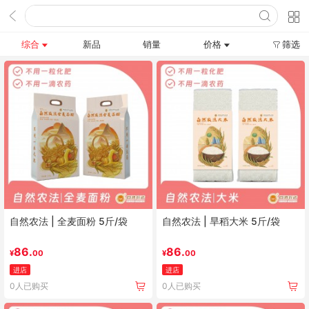
综合
新品
销量
价格
筛选
自然农法 | 全麦面粉 5斤/袋
自然农法 | 旱稻大米 5斤/袋
86.
86.
¥
00
¥
00
进店
进店
0人已购买
0人已购买