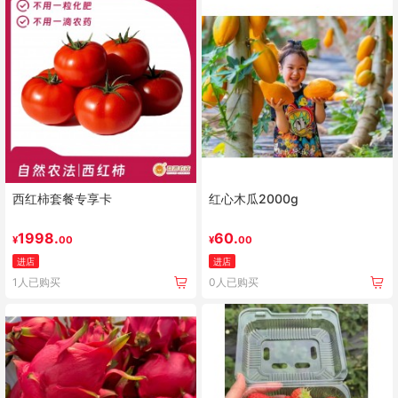
西红柿套餐专享卡
红心木瓜2000g
1998.
60.
¥
00
¥
00
进店
进店
1人已购买
0人已购买