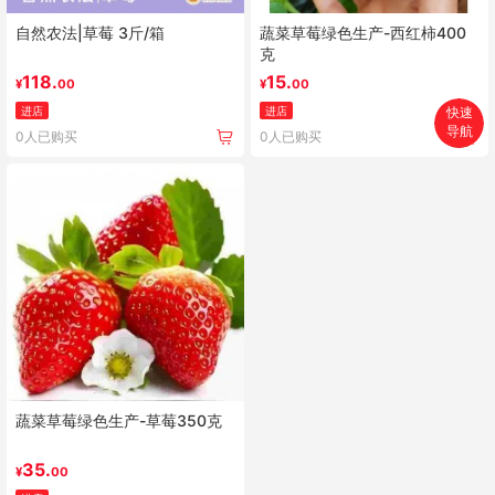
自然农法|草莓 3斤/箱
蔬菜草莓绿色生产-西红柿400
克
118.
15.
¥
00
¥
00
进店
进店
快速
导航
0人已购买
0人已购买
首页
搜索
分类
购物车
个人中心
蔬菜草莓绿色生产-草莓350克
35.
¥
00