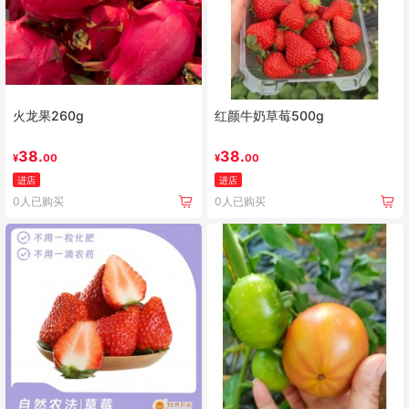
火龙果260g
红颜牛奶草莓500g
38.
38.
¥
00
¥
00
进店
进店
0人已购买
0人已购买